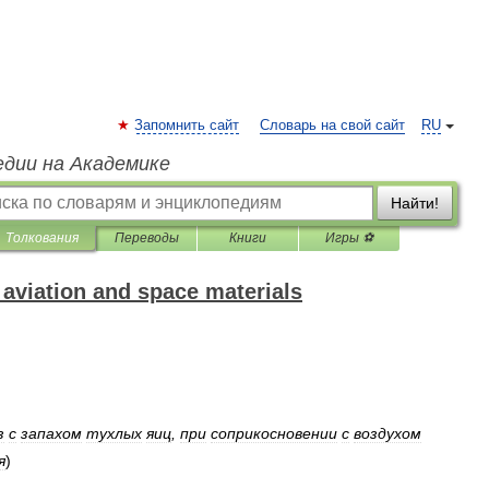
Запомнить сайт
Словарь на свой сайт
RU
едии на Академике
Найти!
Толкования
Переводы
Книги
Игры ⚽
 aviation and space materials
з
с
запахом
тухлых
яиц
,
при
соприкосновении
с
воздухом
я
)