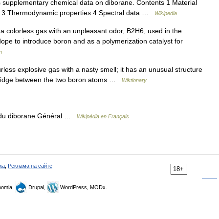
supplementary chemical data on diborane. Contents 1 Material
es 3 Thermodynamic properties 4 Spectral data …
Wikipedia
a colorless gas with an unpleasant odor, B2H6, used in the
pe to introduce boron and as a polymerization catalyst for
m
ess explosive gas with a nasty smell; it has an unusual structure
 bridge between the two boron atoms …
Wiktionary
 du diborane Général …
Wikipédia en Français
ка
,
Реклама на сайте
18+
omla,
Drupal,
WordPress, MODx.