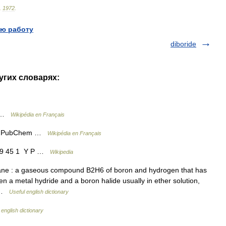
.
1972
.
ю работу
diboride
ругих словарях:
l …
Wikipédia en Français
 1 PubChem …
Wikipédia en Français
099 45 1 Y P …
Wikipedia
rane : a gaseous compound B2H6 of boron and hydrogen that has
en a metal hydride and a boron halide usually in ether solution,
… …
Useful english dictionary
 english dictionary