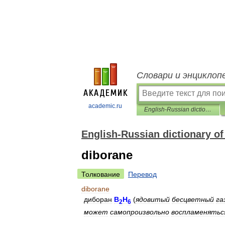
Словари и энциклоп
academic.ru
English-Russian dictionary of aviation and space materials
English-Russian dictionary of
diborane
Толкование
Перевод
diborane
диборан
B
H
(
ядовитый
бесцветный
га
2
6
может
самопроизвольно
воспламенятьс