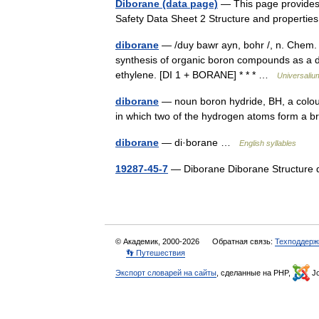
Diborane (data page)
— This page provides 
Safety Data Sheet 2 Structure and properti
diborane
— /duy bawr ayn, bohr /, n. Chem. 
synthesis of organic boron compounds as a do
ethylene. [DI 1 + BORANE] * * * …
Universaliu
diborane
— noun boron hydride, BH, a colourl
in which two of the hydrogen atoms form a
diborane
— di·borane …
English syllables
19287-45-7
— Diborane Diborane Structure
© Академик, 2000-2026
Обратная связь:
Техподдерж
👣 Путешествия
Экспорт словарей на сайты
, сделанные на PHP,
Jo