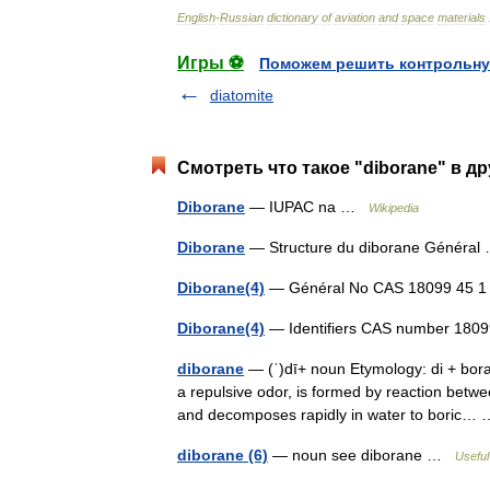
English
-
Russian
dictionary
of
aviation
and
space
materials
Игры ⚽
Поможем решить контрольну
diatomite
Смотреть что такое "diborane" в д
Diborane
— IUPAC na …
Wikipedia
Diborane
— Structure du diborane Généra
Diborane(4)
— Général No CAS 18099 45
Diborane(4)
— Identifiers CAS number 18
diborane
— (ˈ)dī+ noun Etymology: di + bo
a repulsive odor, is formed by reaction betwe
and decomposes rapidly in water to boric
diborane (6)
— noun see diborane …
Useful